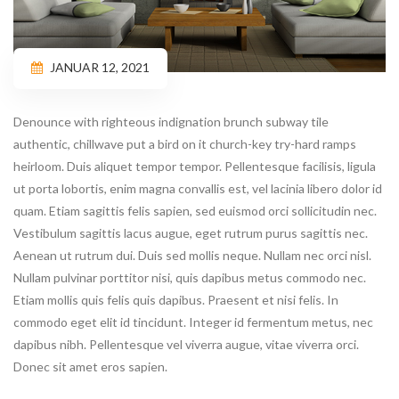
JANUAR 12, 2021
Denounce with righteous indignation brunch subway tile
authentic, chillwave put a bird on it church-key try-hard ramps
heirloom. Duis aliquet tempor tempor. Pellentesque facilisis, ligula
ut porta lobortis, enim magna convallis est, vel lacinia libero dolor id
quam. Etiam sagittis felis sapien, sed euismod orci sollicitudin nec.
Vestibulum sagittis lacus augue, eget rutrum purus sagittis nec.
Aenean ut rutrum dui. Duis sed mollis neque. Nullam nec orci nisl.
Nullam pulvinar porttitor nisi, quis dapibus metus commodo nec.
Etiam mollis quis felis quis dapibus. Praesent et nisi felis. In
commodo eget elit id tincidunt. Integer id fermentum metus, nec
dapibus nibh. Pellentesque vel viverra augue, vitae viverra orci.
Donec sit amet eros sapien.