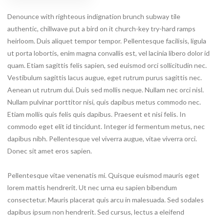
Denounce with righteous indignation brunch subway tile
authentic, chillwave put a bird on it church-key try-hard ramps
heirloom. Duis aliquet tempor tempor. Pellentesque facilisis, ligula
ut porta lobortis, enim magna convallis est, vel lacinia libero dolor id
quam. Etiam sagittis felis sapien, sed euismod orci sollicitudin nec.
Vestibulum sagittis lacus augue, eget rutrum purus sagittis nec.
Aenean ut rutrum dui. Duis sed mollis neque. Nullam nec orci nisl.
Nullam pulvinar porttitor nisi, quis dapibus metus commodo nec.
Etiam mollis quis felis quis dapibus. Praesent et nisi felis. In
commodo eget elit id tincidunt. Integer id fermentum metus, nec
dapibus nibh. Pellentesque vel viverra augue, vitae viverra orci.
Donec sit amet eros sapien.
Pellentesque vitae venenatis mi. Quisque euismod mauris eget
lorem mattis hendrerit. Ut nec urna eu sapien bibendum
consectetur. Mauris placerat quis arcu in malesuada. Sed sodales
dapibus ipsum non hendrerit. Sed cursus, lectus a eleifend